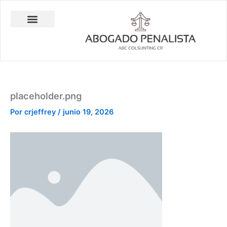
Ir
al
contenido
Abogado Penalista Jesús Barrantes
Consulta Técnica en Balística Comparativa
Investigación Privada
placeholder.png
Por
crjeffrey
/
junio 19, 2026