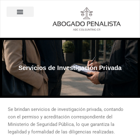
Ir
al
contenido
Abogado Penalista Jesús Barrantes
Consulta Técnica en Balística Comparativa
Investigación Privada
Servicios de Investigación Privada
Se brindan servicios de investigación privada, contando
con el permiso y acreditación correspondiente del
Ministerio de Seguridad Pública, lo que garantiza la
legalidad y formalidad de las diligencias realizadas.