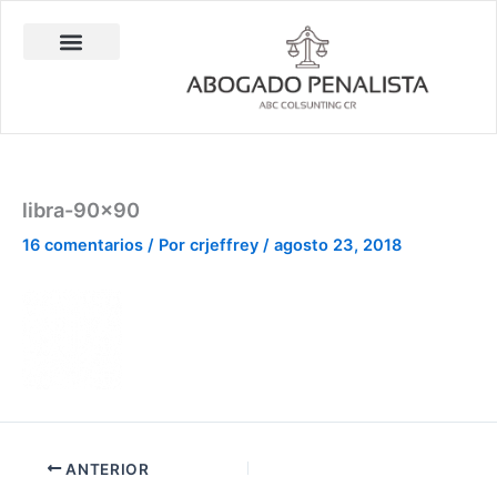
Ir
al
contenido
Abogado Penalista Jesús Barrantes
Consulta Técnica en Balística Comparativa
Investigación Privada
libra-90×90
16 comentarios
/ Por
crjeffrey
/
agosto 23, 2018
ANTERIOR