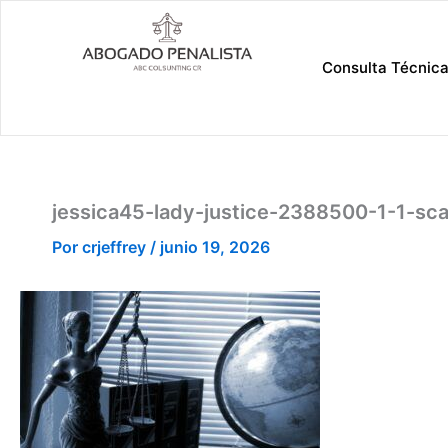
Ir
al
contenido
Consulta Técnic
jessica45-lady-justice-2388500-1-1-sca
Por
crjeffrey
/
junio 19, 2026