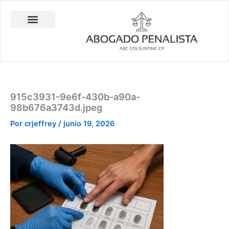
Ir
al
contenido
Abogado Penalista Jesús Barrantes
Consulta Técnica en Balística Comparativa
Investigación Privada
915c3931-9e6f-430b-a90a-
98b676a3743d.jpeg
Por
crjeffrey
/
junio 19, 2026