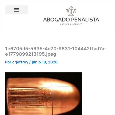
Ir
al
contenido
Abogado Penalista Jesús Barrantes
Consulta Técnica en Balística Comparativa
Investigación Privada
1e6705d5-5635-4d70-9831-104442f1ad7a-
e1779899213195.jpeg
Por
crjeffrey
/
junio 19, 2026