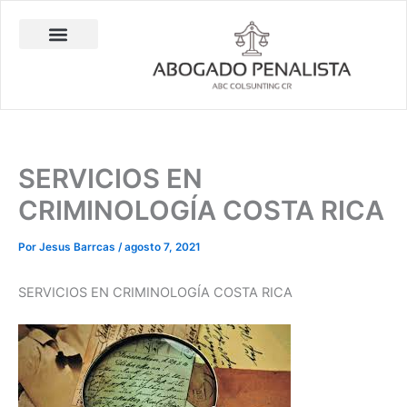
Ir
al
contenido
Abogado Penalista Jesús Barrantes
Consulta Técnica en Balística Comparativa
Investigación Privada
SERVICIOS EN
CRIMINOLOGÍA COSTA RICA
Por
Jesus Barrcas
/
agosto 7, 2021
SERVICIOS EN CRIMINOLOGÍA COSTA RICA