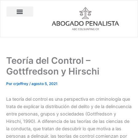
Ir
al
contenido
Abogado Penalista Jesús Barrantes
Consulta Técnica en Balística Comparativa
Investigación Privada
Teoría del Control –
Gottfredson y Hirschi
Por
crjeffrey
/
agosto 5, 2021
La teoría del control es una perspectiva en criminología que
trata de explicar la distribución del delito y de la delincuencia
entre personas, grupos y sociedades (Gottfredson y
Hirschi, 1990). A diferencia de las teorías de las ciencias de
la conducta, que tratan de descubrir lo que motiva a las
personas a delinquir, las teorías de control comienzan por