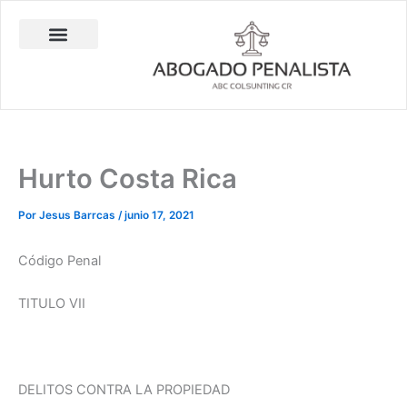
Ir
al
contenido
Abogado Penalista Jesús Barrantes
Consulta Técnica en Balística Comparativa
Investigación Privada
Hurto Costa Rica
Por
Jesus Barrcas
/
junio 17, 2021
Código Penal
TITULO VII
DELITOS CONTRA LA PROPIEDAD