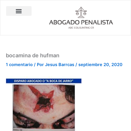
Ir
al
contenido
Abogado Penalista Jesús Barrantes
Consulta Técnica en Balística Comparativa
Investigación Privada
bocamina de hufman
1 comentario
/ Por
Jesus Barrcas
/
septiembre 20, 2020