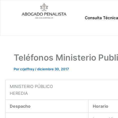
Ir
al
contenido
Consulta Técnic
Teléfonos Ministerio Publ
Por
crjeffrey
/
diciembre 30, 2017
MINISTERIO PÚBLICO
HEREDIA
Despacho
Horario