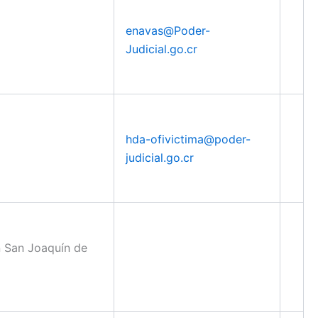
enavas@Poder-
Judicial.go.cr
hda-ofivictima@poder-
judicial.go.cr
n San Joaquín de