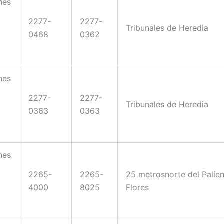
nes
2277-
2277-
Tribunales de Heredia
0468
0362
nes
2277-
2277-
Tribunales de Heredia
0363
0363
nes
2265-
2265-
25 metrosnorte del Palíe
4000
8025
Flores