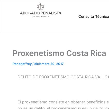
Ir
al
contenido
Consulta Técnic
Proxenetismo Costa Rica
Por
crjeffrey
/
diciembre 30, 2017
DELITO DE PROXENETISMO COSTA RICA VA LI
El proxenetismo consiste en obtener beneficios 
no es un delito, el proxenetismo si es un delito y 