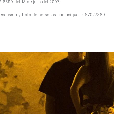
° 8590 del 18 de julio del 2007).
oxenetismo y trata de personas comuníquese: 87027380