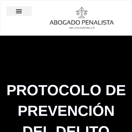
Ir
al
contenido
Abogado Penalista Jesús Barrantes
Consulta Técnica en Balística Comparativa
Investigación Privada
PROTOCOLO DE
PREVENCIÓN
DEL DELITO