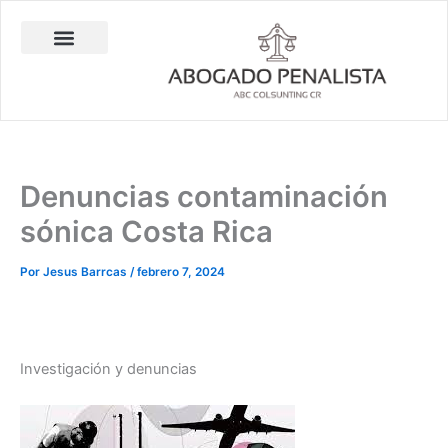
Ir
al
contenido
Abogado Penalista Jesús Barrantes
Consulta Técnica en Balística Comparativa
Investigación Privada
Denuncias contaminación
sónica Costa Rica
Por
Jesus Barrcas
/
febrero 7, 2024
Investigación y denuncias