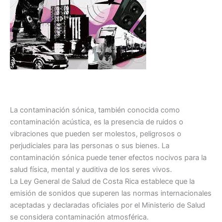
La contaminación sónica, también conocida como
contaminación acústica, es la presencia de ruidos o
vibraciones que pueden ser molestos, peligrosos o
perjudiciales para las personas o sus bienes. La
contaminación sónica puede tener efectos nocivos para la
salud física, mental y auditiva de los seres vivos.
La Ley General de Salud de Costa Rica establece que la
emisión de sonidos que superen las normas internacionales
aceptadas y declaradas oficiales por el Ministerio de Salud
se considera contaminación atmosférica.