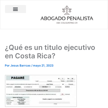
Ir
al
contenido
Abogado Penalista Jesús Barrantes
Consulta Técnica en Balística Comparativa
Investigación Privada
¿Qué es un titulo ejecutivo
en Costa Rica?
Por
Jesus Barrcas
/
mayo 21, 2023