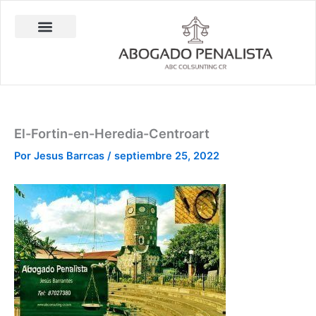
Ir
al
contenido
Abogado Penalista Jesús Barrantes
Consulta Técnica en Balística Comparativa
Investigación Privada
El-Fortin-en-Heredia-Centroart
Por
Jesus Barrcas
/
septiembre 25, 2022