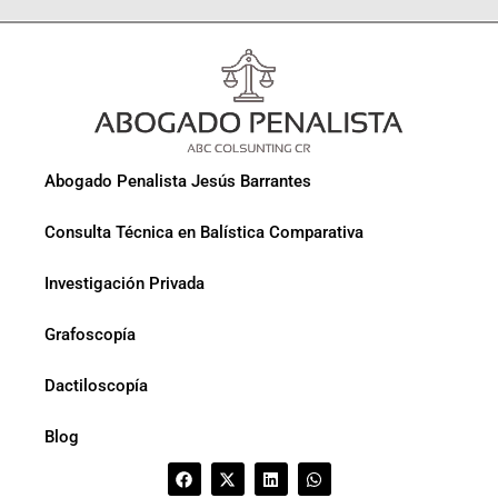
Abogado Penalista Jesús Barrantes
Consulta Técnica en Balística Comparativa
Investigación Privada
Grafoscopía
Dactiloscopía
Blog
F
X
L
W
a
-
i
h