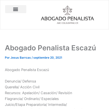
Ir
al
contenido
Abogado Penalista Jesús Barrantes
Consulta Técnica en Balística Comparativa
Investigación Privada
Abogado Penalista Escazú
Por
Jesus Barrcas
/
septiembre 20, 2021
Abogado Penalista Escazú
Denuncia/ Defensa
Querella/ Acción Civil
Recursos: Apelación/ Casación/ Revisión
Flagrancia/ Ordinario/ Especiales
Juicio/Etapa Preparatoria/ Intermedia/