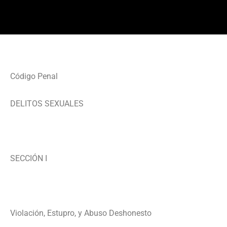
Código Penal
DELITOS SEXUALES
SECCIÓN I
Violación, Estupro, y Abuso Deshonesto