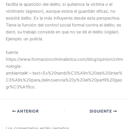
facilita la aparición del delito; si quitamos la víctima o el
victimario (agresor), aunque exista el guardián eficaz, no
existirá delito. Es la más influyente desde esta perspectiva.
Tiene la función del control social formal contra el delito; es
decir, su trabajo consiste en que no se dé el delito (vigilar).
Ejemplo: un policía.
fuente
https://www.formacioncriminalistica.com/blog/opinion/crimi
nologia-
ambiental#:~:text=Es%20tambi%C3%A9n%20de%20inter%
C3%A9s%20para,delincuencia%20y%20el%20perfil%20geo
gr%C3%A1fico.
ANTERIOR
SIGUIENTE
Los comentarios están cerrados.