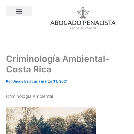
Ir
al
contenido
Abogado Penalista Jesús Barrantes
Consulta Técnica en Balística Comparativa
Investigación Privada
Criminología Ambiental-
Costa Rica
Por
Jesus Barrcas
/
marzo 31, 2021
Criminología Ambiental