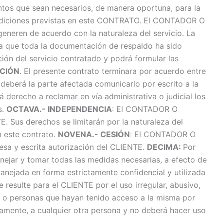
ntos que sean necesarios, de manera oportuna, para la
 condiciones previstas en este CONTRATO. El CONTADOR O
eneren de acuerdo con la naturaleza del servicio. La
za que toda la documentación de respaldo ha sido
ión del servicio contratado y podrá formular las
CIÓN
. El presente contrato terminara por acuerdo entre
 deberá la parte afectada comunicarlo por escrito a la
derecho a reclamar en vía administrativa o judicial los
s.
OCTAVA.- INDEPENDENCIA
: El CONTADOR O
. Sus derechos se limitarán por la naturaleza del
n este contrato.
NOVENA.- CESIÓN
: El CONTADOR O
resa y escrita autorización del CLIENTE.
DECIMA:
Por
jar y tomar todas las medidas necesarias, a efecto de
manejada en forma estrictamente confidencial y utilizada
resulte para el CLIENTE por el uso irregular, abusivo,
s o personas que hayan tenido acceso a la misma por
tamente, a cualquier otra persona y no deberá hacer uso