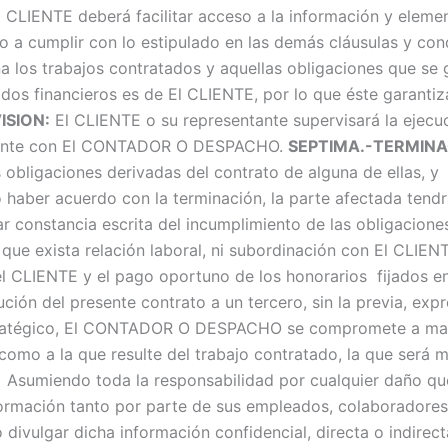
 CLIENTE deberá facilitar acceso a la información y eleme
ado a cumplir con lo estipulado en las demás cláusulas y
los trabajos contratados y aquellas obligaciones que se g
ados financieros es de El CLIENTE, por lo que éste garanti
ISION:
El CLIENTE o su representante supervisará la ejecuc
tamente con El CONTADOR O DESPACHO.
SEPTIMA.-TERMINA
s obligaciones derivadas del contrato de alguna de ellas, y
haber acuerdo con la terminación, la parte afectada tendrá 
r constancia escrita del incumplimiento de las obligacione
 exista relación laboral, ni subordinación con El CLIENTE
del CLIENTE y el pago oportuno de los honorarios fijados e
ión del presente contrato a un tercero, sin la previa, exp
estratégico, El CONTADOR O DESPACHO se compromete a mane
como a la que resulte del trabajo contratado, la que será 
 Asumiendo toda la responsabilidad por cualquier daño que 
nformación tanto por parte de sus empleados, colaboradore
ivulgar dicha información confidencial, directa o indirec