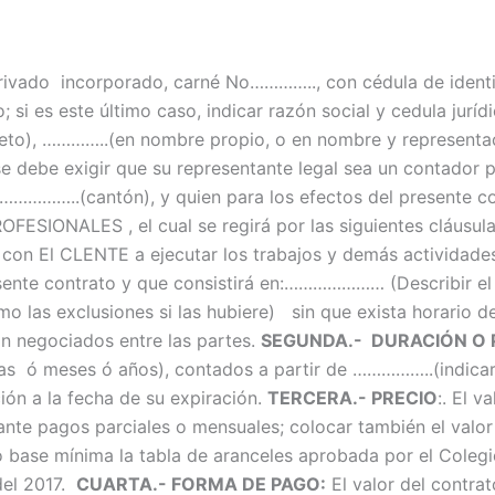
vado incorporado, carné No………….., con cédula de iden
 si es este último caso, indicar razón social y cedula jurí
……..(en nombre propio, o en nombre y representación de
s se debe exigir que su representante legal sea un contado
………..(cantón), y quien para los efectos del presente co
IONALES , el cual se regirá por las siguientes cláusul
 con El CLENTE a ejecutar los trabajos y demás actividades 
ente contrato y que consistirá en:………………… (Describir el se
o las exclusiones si las hubiere) sin que exista horario d
án negociados entre las partes.
SEGUNDA.- DURACIÓN O 
as ó meses ó años), contados a partir de ……………..(indicar 
ión a la fecha de su expiración.
TERCERA.- PRECIO
:. El v
diante pagos parciales o mensuales; colocar también el val
o base mínima la tabla de aranceles aprobada por el Cole
del 2017.
CUARTA.- FORMA DE PAGO:
El valor del contr