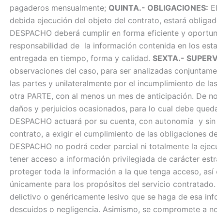
pagaderos mensualmente;
QUINTA.- OBLIGACIONES:
El
debida ejecución del objeto del contrato, estará oblig
DESPACHO deberá cumplir en forma eficiente y oportuna 
responsabilidad de la información contenida en los est
entregada en tiempo, forma y calidad.
SEXTA.- SUPERV
observaciones del caso, para ser analizadas conjun
las partes y unilateralmente por el incumplimiento de la
otra PARTE, con al menos un mes de anticipación. De no 
daños y perjuicios ocasionados, para lo cual debe queda
DESPACHO actuará por su cuenta, con autonomía y sin que
contrato, a exigir el cumplimiento de las obligaciones 
DESPACHO no podrá ceder parcial ni totalmente la ejecuc
tener acceso a información privilegiada de carácter 
proteger toda la información a la que tenga acceso, así 
únicamente para los propósitos del servicio contratado.
delictivo o genéricamente lesivo que se haga de esa i
descuidos o negligencia. Asimismo, se compromete a no d