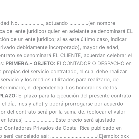
tidad No. …………….., actuando …………..(en nombre
dica del ente jurídico) quien en adelante se denominará EL
 un ente jurídico; si es este último caso, indicar
r privado debidamente incorporado), mayor de edad,
ntrato se denominará EL CLIENTE, acuerdan celebrar el
as:
PRIMERA.- OBJETO
: El CONTADOR O DESPACHO en
propias del servicio contratado, el cual debe realizar
rvicio y los medios utilizados para realizarlo, de
eterminado, ni dependencia. Los honorarios de los
PLAZO
: El plazo para la ejecución del presente contrato
el día, mes y año) y podrá prorrogarse por acuerdo
alor del contrato será por la suma de. (colocar el valor
or en letras) …………………. Este precio será ajustado
gio Contadores Privados de Costa Rica publicado en
ato será cancelado así: ……………………………..(Ejemplo: xxx