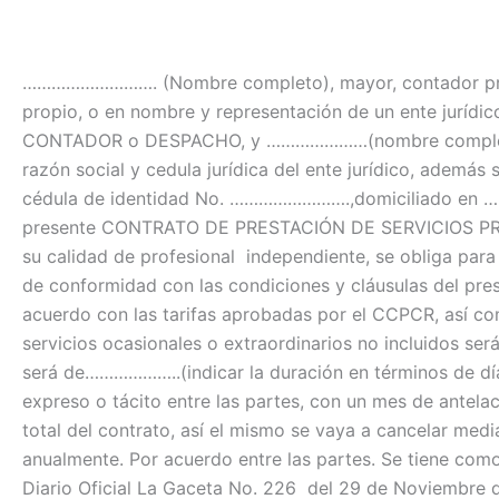
………………………. (Nombre completo), mayor, contador pri
propio, o en nombre y representación de un ente jurídico;
CONTADOR o DESPACHO, y …………………(nombre completo), ……
razón social y cedula jurídica del ente jurídico, ademá
cédula de identidad No. …………………….,domiciliado en ………
presente CONTRATO DE PRESTACIÓN DE SERVICIOS PROFES
su calidad de profesional independiente, se obliga para
de conformidad con las condiciones y cláusulas del pres
acuerdo con las tarifas aprobadas por el CCPCR, así com
servicios ocasionales o extraordinarios no incluidos ser
será de………………..(indicar la duración en términos de dí
expreso o tácito entre las partes, con un mes de antelac
total del contrato, así el mismo se vaya a cancelar me
anualmente. Por acuerdo entre las partes. Se tiene com
Diario Oficial La Gaceta No. 226 del 29 de Noviembre 