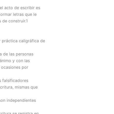
l acto de escribir es
formar letras que le
 de construir.1
 práctica caligráfica de
 de las personas
 ánimo y con las
n ocasiones por
alsificadores
scritura, mismas que
 son independientes
tura se registra en