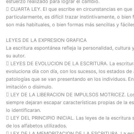
esfuerzo realizado para lograr el cambio.
 CUARTA LEY. El que escribe en circunstancias en que e
particularmente, es difícil trazar instintivamente, o bien 
son más habituales, o bien formas más sencillas y fáciles
LEYES DE LA EXPRESION GRAFICA
La escritura espontánea refleja la personalidad, cultura y
su autor.
 LEYES DE EVOLUCION DE LA ESCRITURA. La escritura
evoluciona día con día, con los sucesos, los estados de
patologías que se van presentando en los individuos. E
imitación o disimulo.
 LEY DE LA LIBERACION DE IMPULSOS MOTRICEZ. Los f
siempre dejaran escapar características propias de la e
lo identificaran.
 LEY DEL PRINCIPIO INICIAL. Las leyes de la escritura
de los alfabetos utilizados.
 LEY DE LA MEMORIZACION DE LA ESCRITURA. La escri