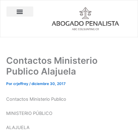
Ir
al
contenido
Abogado Penalista Jesús Barrantes
Consulta Técnica en Balística Comparativa
Investigación Privada
Contactos Ministerio
Publico Alajuela
Por
crjeffrey
/
diciembre 30, 2017
Contactos Ministerio Publico
MINISTERIO PÚBLICO
ALAJUELA