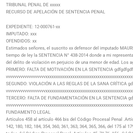
TRIBUNAL PENAL DE xxxxx
RECURSO DE APELACIÓN DE SENTENCIA PENAL
EXPEDIENTE: 12-000761-xx
IMPUTADO: xxx
OFENDIDOS: xx
Estimados señores, el suscrito xx defensor del imputado MAURI
tiempo de ley la SENTENCIA N° 438-2014 donde a mi representa
del delito de violación en perjuicio de una menor de edad. Los a
PRIMERO: FALTA DE MOTIVACIÓN EN LA SENTENCIA gdfgdfgdfg
vvvvvvvvvvvvvvvvvvvxxxxxxxxxxxxxxxxxxxxxxxxxxxxxxxxxxxxxxxxxx
SEGUNDO: VIOLACIÓN A LAS REGLAS DE LA SANA CRÍTICA gdfg
vvvvvvvvvvvvvvvvvvvxxxxxxxxxxxxxxxxxxxxxxxxxxxxxxxxxxxxxxxxxx
TERCERO: FALTA DE FUNDAMENTACIÓN EN LA SENTENCIA gdfg
vvvvvvvvvvvvvvvvvvvxxxxxxxxxxxxxxxxxxxxxxxxxxxxxxxxxxxxxxxxxx
FUNDAMENTO LEGAL
Artículos 458 al artículo 466 bis del Código Procesal Penal .Artícul
142, 180, 182, 184, 354, 360, 361, 363, 364, 365, 366, del 175 al 17