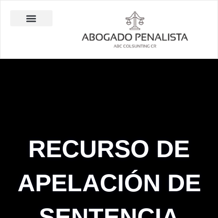
Ir
al
contenido
Abogado Penalista Jesús Barrantes
Consulta Técnica en Balística Comparativa
Investigación Privada
RECURSO DE
APELACIÓN DE
SENTENCIA