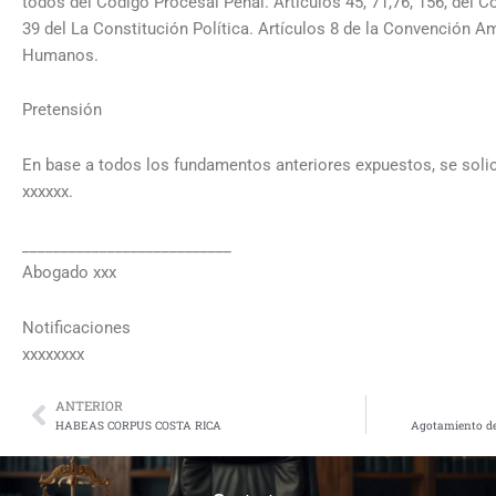
todos del Código Procesal Penal. Artículos 45, 71,76, 156, del C
39 del La Constitución Política. Artículos 8 de la Convención 
Humanos.
Pretensión
En base a todos los fundamentos anteriores expuestos, se solic
xxxxxx.
___________________________
Abogado xxx
Notificaciones
xxxxxxxx
ANTERIOR
Prev
HABEAS CORPUS COSTA RICA
Agotamiento de 