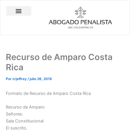
Ir
al
contenido
Abogado Penalista Jesús Barrantes
Consulta Técnica en Balística Comparativa
Investigación Privada
Recurso de Amparo Costa
Rica
Por
crjeffrey
/
julio 26, 2016
Formato de Recurso de Amparo Costa Rica
Recurso de Amparo
Señores:
Sala Constitucional
El suscrito,