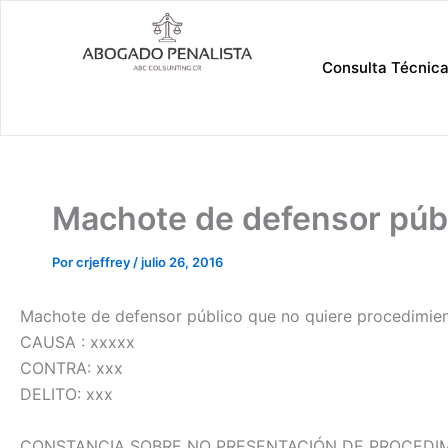
Ir
al
contenido
Consulta Técnic
Machote de defensor públ
Por
crjeffrey
/
julio 26, 2016
Machote de defensor público que no quiere procedimien
CAUSA : xxxxx
CONTRA: xxx
DELITO: xxx
CONSTANCIA SOBRE NO PRESENTACIÓN DE PROCEDIM