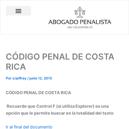
Ir
al
contenido
Abogado Penalista Jesús Barrantes
Consulta Técnica en Balística Comparativa
Investigación Privada
CÓDIGO PENAL DE COSTA
RICA
Por
crjeffrey
/
junio 12, 2015
CÓDIGO PENAL DE COSTA RICA
Recuerde que Control F (si utiliza Explorer) es una
opción que le permite buscar en la totalidad del texto
Ir al final del documento