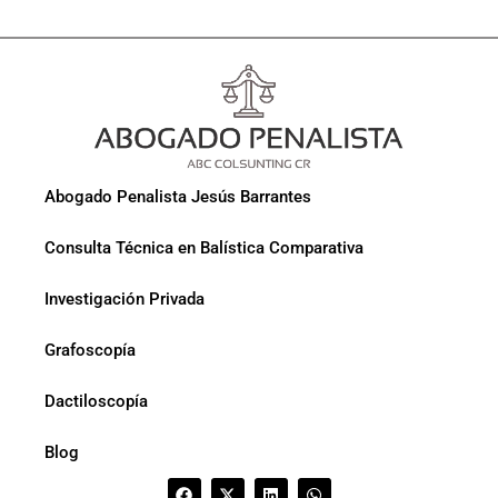
Abogado Penalista Jesús Barrantes
Consulta Técnica en Balística Comparativa
Investigación Privada
Grafoscopía
Dactiloscopía
Blog
F
X
L
W