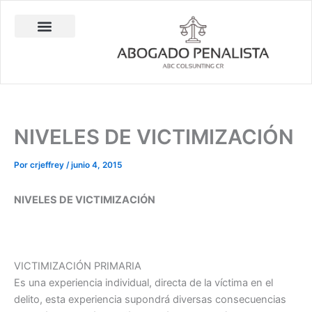
Ir
al
contenido
Abogado Penalista Jesús Barrantes
Consulta Técnica en Balística Comparativa
Investigación Privada
NIVELES DE VICTIMIZACIÓN
Por
crjeffrey
/
junio 4, 2015
NIVELES DE VICTIMIZACIÓN
VICTIMIZACIÓN PRIMARIA
Es una experiencia individual, directa de la víctima en el
delito, esta experiencia supondrá diversas consecuencias