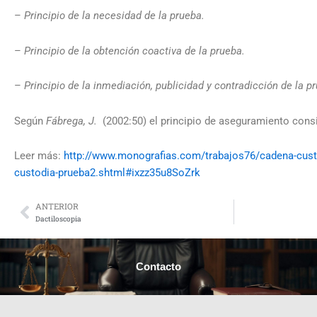
–
Principio de la necesidad de la prueba.
–
Principio de la obtención coactiva de la prueba.
–
Principio de la inmediación,
publicidad
y contradicción de la p
Según
Fábrega, J.
(2002:50) el principio de aseguramiento consi
Leer más:
http://www.monografias.com/trabajos76/cadena-cust
custodia-prueba2.shtml#ixzz35u8SoZrk
ANTERIOR
Prev
Dactiloscopia
Contacto